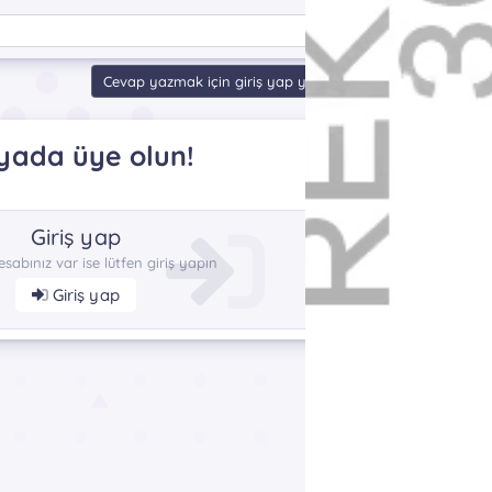
Cevap yazmak için giriş yap yada kayıt ol.
yada üye olun!
Giriş yap
esabınız var ise lütfen giriş yapın
Giriş yap