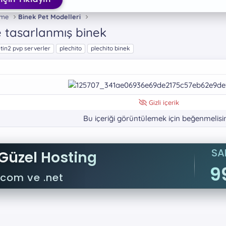
eme
Binek Pet Modelleri
e tasarlanmış binek
tin2 pvp serverler
plechito
plechito binek
Gizli içerik
Bu içeriği görüntülemek için beğenmelisin
SA
Güzel Hosting
9
.com ve .net