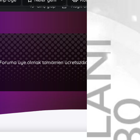
Giriş yap
Kayıt ol
Ara
z. Foruma üye olmak tamamen ücretsizdir.