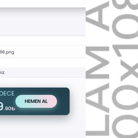
#1
iz.
DECE
HEMEN AL
9
.90₺