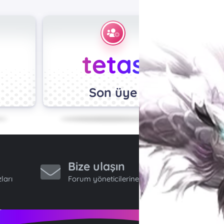
tetas
Son üye
Bize ulaşın
ları
Forum yöneticilerine ulaş.