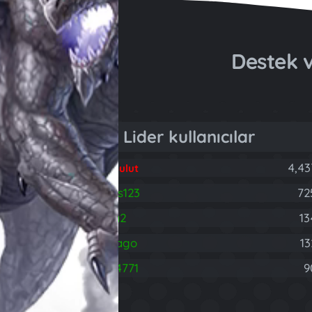
Destek
Lider kullanıcılar
4,43
Fatih Bulut
brareis123
72
B
rodnia2
13
hasdrago
13
H
403314771
9
4