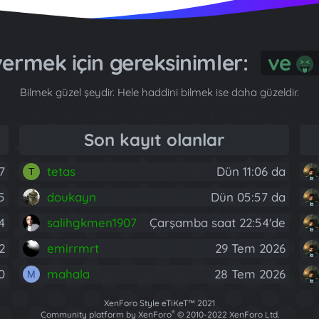
 vermek için gereksinimler:
G
Bilmek güzel şeydir. Hele haddini bilmek ise daha güzeldir.
Son kayıt olanlar
7
tetas
Dün 11:06 da
T
5
doukayn
Dün 05:57 da
4
salihgkmen1907
Çarşamba saat 22:54'de
2
emirrmrt
29 Tem 2026
0
mahala
28 Tem 2026
M
XenForo Style eTiKeT™ 2021
®
Community platform by XenForo
© 2010-2022 XenForo Ltd.