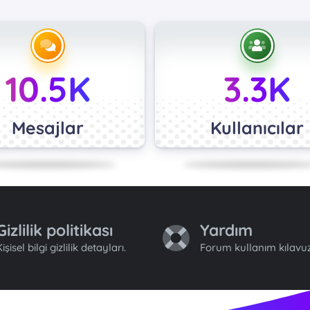
10.5K
3.3K
Mesajlar
Kullanıcılar
Gizlilik politikası
Yardım
işisel bilgi gizlilik detayları.
Forum kullanım kılavuz