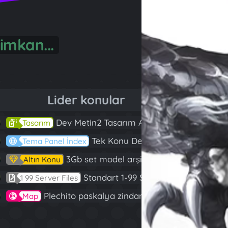
önül...
Lider konular
Dev Metin2 Tasarım Arşivi Güle Güle Kullanın
143
Tasarım
Tek Konu Dev Paylaşım 10 Adet Server Tanıtım İndex
97
Tema Panel İndex
3Gb set model arşivi
82
Altın Konu
Standart 1-99 Server Files
60
1 99 Server Files
Plechito paskalya zindanı 2023 (Spring Sanctuary dungeon)
57
Map