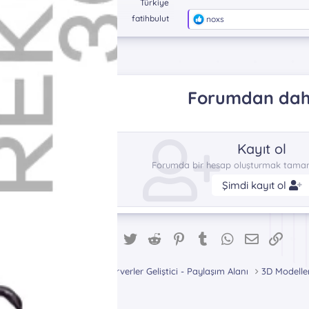
Konum
Türkiye
Dc
fatihbulut
T
noxs
e
p
k
i
l
e
Forumdan daha
r
:
Kayıt ol
Forumda bir hesap oluşturmak tamame
Şimdi kayıt ol
Facebook
Twitter
Reddit
Pinterest
Tumblr
WhatsApp
E-posta
Link
Paylaş:
Metin2 Pvp Serverler Geliştici - Paylaşım Alanı
3D Modell