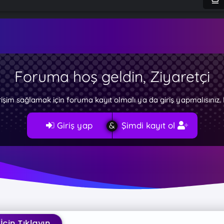
Foruma hoş geldin, Ziyaretçi
rişim sağlamak için foruma kayıt olmalı ya da giriş yapmalısını
Giriş yap
Şimdi kayıt ol
layın