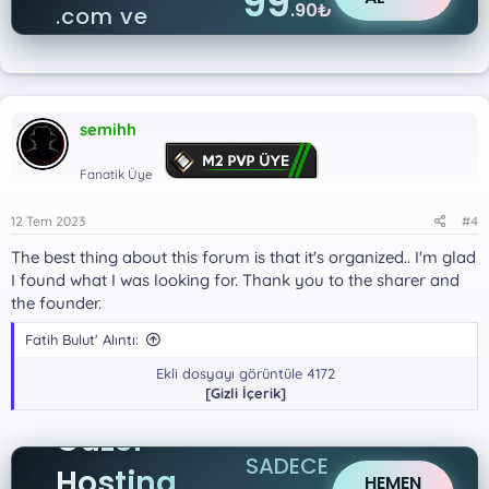
99
.90₺
.com ve
.net
semihh
Fanatik Üye
12 Tem 2023
#4
The best thing about this forum is that it's organized.. I'm glad
I found what I was looking for. Thank you to the sharer and
the founder.
Fatih Bulut' Alıntı:
Ekli dosyayı görüntüle 4172
[Gizli İçerik]
Güzel
SADECE
Hosting
HEMEN