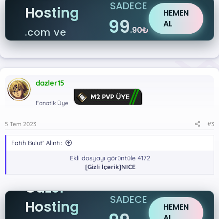
SADECE
Hosting
HEMEN
99
AL
.90₺
.com ve
.net
dazler15
Fanatik Üye
5 Tem 2023
#3
Fatih Bulut' Alıntı:
Ekli dosyayı görüntüle 4172
[Gizli İçerik]NICE
Güzel
SADECE
Hosting
HEMEN
AL