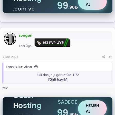
99
AL
.90₺
.com ve
.net
sungun
Yeni Üye
7 Kas 2023
#5
Fatih Bulut' Alıntı:
Ekli dosyayı görüntüle 4172
[Gizli İçerik]
tsk
Güzel
SADECE
Hosting
HEMEN
99
AL
.90₺