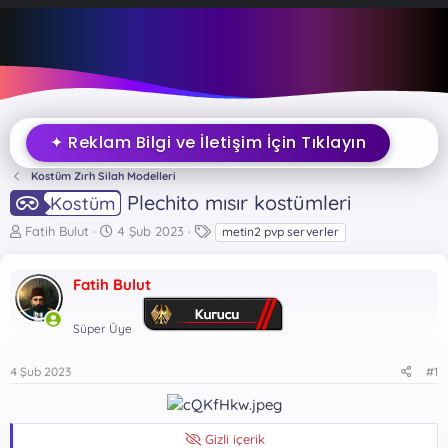
✦ Reklam Bilgi ve İletişim İçin Tıklayın
Kostüm Zırh Silah Modelleri
Plechito mısır kostümleri
Kostüm
K
B
E
Fatih Bulut
4 Şub 2023
metin2 pvp serverler
o
a
t
n
ş
i
Fatih Bulut
b
l
k
u
a
e
y
n
t
Süper Üye
u
g
l
b
ı
e
4 Şub 2023
#1
a
ç
r
ş
t
l
a
a
r
Gizli içerik
t
i