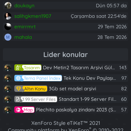
doukayn
Dün 05:57 da
salihgkmen1907
Çarşamba saat 22:54'de
emirrmrt
29 Tem 2026
mahala
28 Tem 2026
M
Lider konular
Dev Metin2 Tasarım Arşivi Güle Güle Kullanın
143
Tasarım
Tek Konu Dev Paylaşım 10 Adet Server Tanıtım İndex
97
Tema Panel İndex
3Gb set model arşivi
82
Altın Konu
Standart 1-99 Server Files
60
1 99 Server Files
Plechito paskalya zindanı 2023 (Spring Sanctuary dungeon)
57
Map
XenForo Style eTiKeT™ 2021
®
Community platform by XenForo
© 2010-2022