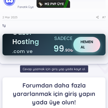
Fanatik Üye
2 Mar 2025
#7
ty
Güzel
SADECE
Hosting
HEMEN
99
AL
.90₺
.com ve
.net
Cevap yazmak için giriş yap yada kayıt ol.
Forumdan daha fazla
yararlanmak için giriş yapın
yada üye olun!