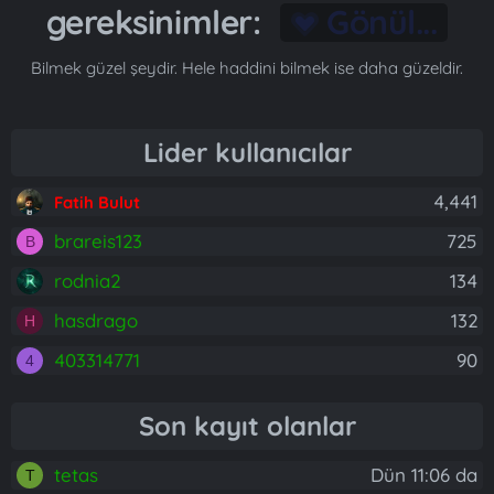
gereksinimler:
Gönül...
Bilmek güzel şeydir. Hele haddini bilmek ise daha güzeldir.
Lider kullanıcılar
4,441
Fatih Bulut
brareis123
725
B
rodnia2
134
hasdrago
132
H
403314771
90
4
Son kayıt olanlar
tetas
Dün 11:06 da
T