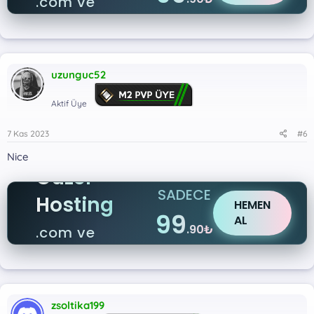
.com ve
.net
uzunguc52
Aktif Üye
7 Kas 2023
#6
Nice
Güzel
SADECE
Hosting
HEMEN
99
AL
.90₺
.com ve
.net
zsoltika199