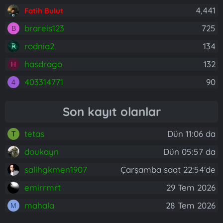
4,441
Fatih Bulut
brareis123
725
B
rodnia2
134
hasdrago
132
H
403314771
90
4
Son kayıt olanlar
tetas
Dün 11:06 da
T
doukayn
Dün 05:57 da
salihgkmen1907
Çarşamba saat 22:54'de
emirrmrt
29 Tem 2026
mahala
28 Tem 2026
M