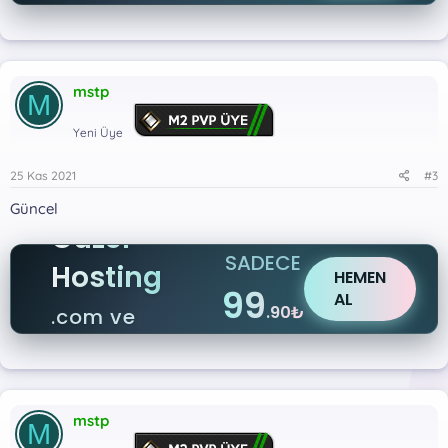
.net
mstp
M
Yeni Üye
25 Kas 2021
#3
Güncel
Güzel
SADECE
Hosting
HEMEN
99
AL
.90₺
.com ve
.net
mstp
M