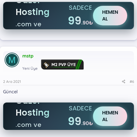
Güzel
SADECE
Hosting
HEMEN
99
AL
.90₺
.com ve
.net
mstp
M
Yeni Üye
2 Ara 2021
#6
Güncel
Güzel
SADECE
Hosting
HEMEN
99
AL
.90₺
.com ve
.net