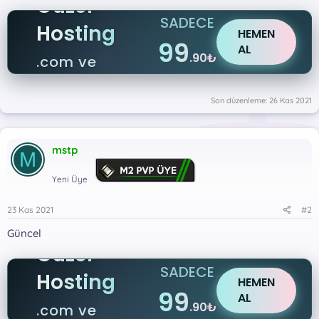
Güzel
SADECE
Hosting
HEMEN
99
AL
.90₺
.com ve
.net
Son düzenleme:
26 Kas 2021
mstp
M
Yeni Üye
23 Kas 2021
#2
Güncel
Güzel
SADECE
Hosting
HEMEN
99
AL
.90₺
.com ve