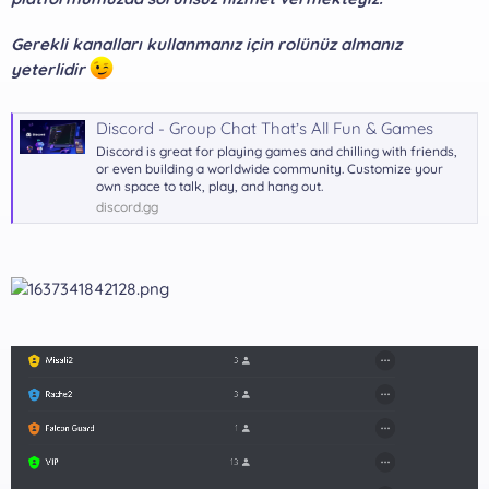
a
r
t
i
Gerekli kanalları kullanmanız için rolünüz almanız
a
h
yeterlidir
n
i
Discord - Group Chat That’s All Fun & Games
Discord is great for playing games and chilling with friends,
or even building a worldwide community. Customize your
own space to talk, play, and hang out.
discord.gg