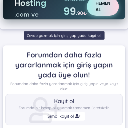
Hosting
HEMEN
99
AL
.90₺
.com ve
.net
Cevap yazmak için giriş yap yada kayıt ol.
Forumdan daha fazla
yararlanmak için giriş yapın
yada üye olun!
Forumdan daha fazla yararlanmak için giriş yapın veya kayıt
olun!
Kayıt ol
Forumda bir hesap oluşturmak tamamen ücretsizdir.
Şimdi kayıt ol