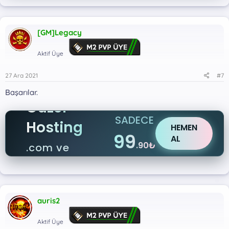
[GM]Legacy
Aktif Üye
27 Ara 2021
#7
Başarılar.
Güzel
SADECE
Hosting
HEMEN
99
AL
.90₺
.com ve
.net
auris2
Aktif Üye