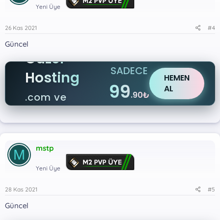
Yeni Üye
26 Kas 2021
#4
Güncel
Güzel
SADECE
Hosting
HEMEN
99
AL
.90₺
.com ve
.net
mstp
M
Yeni Üye
28 Kas 2021
#5
Güncel