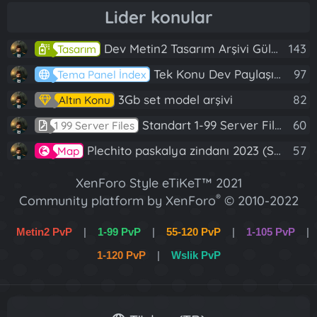
Lider konular
Dev Metin2 Tasarım Arşivi Güle Güle Kullanın
143
Tasarım
Tek Konu Dev Paylaşım 10 Adet Server Tanıtım İndex
97
Tema Panel İndex
3Gb set model arşivi
82
Altın Konu
Standart 1-99 Server Files
60
1 99 Server Files
Plechito paskalya zindanı 2023 (Spring Sanctuary dungeon)
57
Map
XenForo Style eTiKeT™ 2021
®
Community platform by XenForo
© 2010-2022
XenForo Ltd.
Metin2 PvP
|
1-99 PvP
|
55-120 PvP
|
1-105 PvP
|
[XGT] Forum statistics system
- XenGenTr
1-120 PvP
|
Wslik PvP
XenForo 2 Türkçe eTiKeT™ 2022