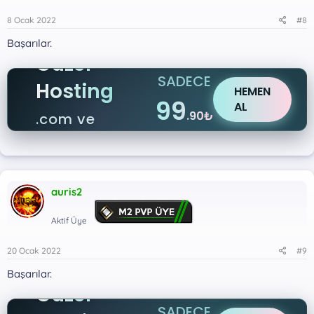
8 Ocak 2022
#8
Başarılar.
Güzel
SADECE
Hosting
HEMEN
99
AL
.90₺
.com ve
.net
auris2
Aktif Üye
20 Ocak 2022
#9
Başarılar.
Güzel
SADECE