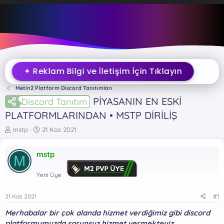
✦ Reklam Bilgi ve İletişim İçin Tıklayın
Metin2 Platform Discord Tanıtımları
PİYASANIN EN ESKİ
Discord Tanıtım
PLATFORMLARINDAN • MSTP DİRİLİŞ
K
B
mstp
21 Kas 2021
o
a
n
ş
mstp
b
l
M
u
a
y
n
Yeni Üye
u
g
b
ı
21 Kas 2021
#1
a
ç
ş
t
Merhabalar bir çok alanda hizmet verdiğimiz gibi discord
l
a
platformumuzda sorunsuz hizmet vermekteyiz.