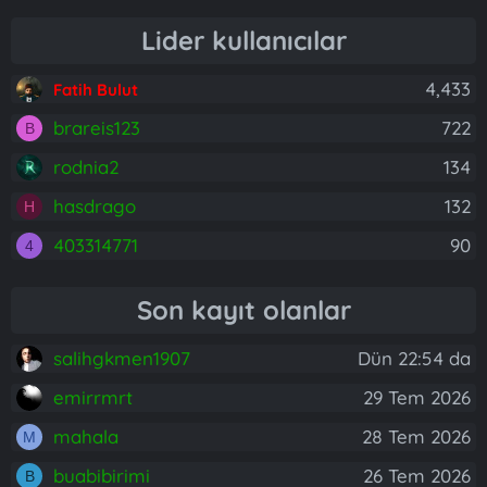
Lider kullanıcılar
4,433
Fatih Bulut
brareis123
722
B
rodnia2
134
hasdrago
132
H
403314771
90
4
Son kayıt olanlar
salihgkmen1907
Dün 22:54 da
emirrmrt
29 Tem 2026
mahala
28 Tem 2026
M
buabibirimi
26 Tem 2026
B