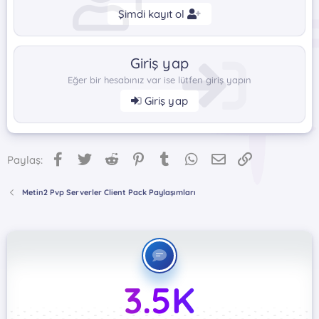
Şimdi kayıt ol
Giriş yap
Eğer bir hesabınız var ise lütfen giriş yapın
Giriş yap
Facebook
Twitter
Reddit
Pinterest
Tumblr
WhatsApp
E-posta
Link
Paylaş:
Metin2 Pvp Serverler Client Pack Paylaşımları
3.5K