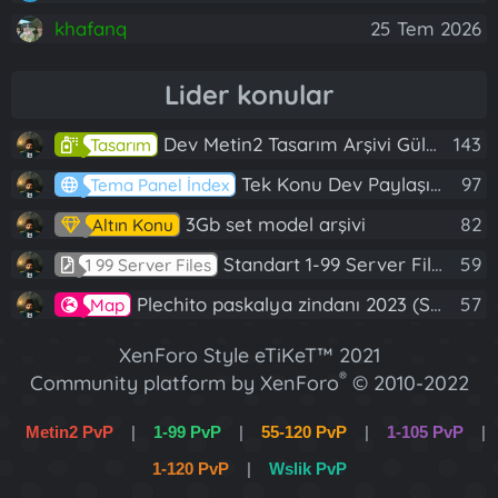
khafanq
25 Tem 2026
Lider konular
Dev Metin2 Tasarım Arşivi Güle Güle Kullanın
143
Tasarım
Tek Konu Dev Paylaşım 10 Adet Server Tanıtım İndex
97
Tema Panel İndex
3Gb set model arşivi
82
Altın Konu
Standart 1-99 Server Files
59
1 99 Server Files
Plechito paskalya zindanı 2023 (Spring Sanctuary dungeon)
57
Map
XenForo Style eTiKeT™ 2021
®
Community platform by XenForo
© 2010-2022
XenForo Ltd.
Metin2 PvP
|
1-99 PvP
|
55-120 PvP
|
1-105 PvP
|
[XGT] Forum statistics system
- XenGenTr
1-120 PvP
|
Wslik PvP
XenForo 2 Türkçe eTiKeT™ 2022