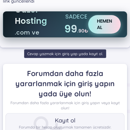
link güncellendi
Güzel
SADECE
Hosting
HEMEN
99
AL
.90₺
.com ve
.net
Cevap yazmak için giriş yap yada kayıt ol.
Forumdan daha fazla
yararlanmak için giriş yapın
yada üye olun!
Forumdan daha fazla yararlanmak için giriş yapın veya kayıt
olun!
Kayıt ol
Forumda bir hesap oluşturmak tamamen ücretsizdir.