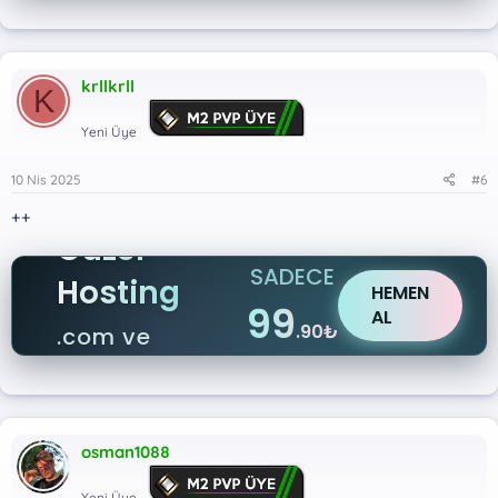
.net
krllkrll
K
Yeni Üye
10 Nis 2025
#6
++
Güzel
SADECE
Hosting
HEMEN
99
AL
.90₺
.com ve
.net
osman1088
Yeni Üye