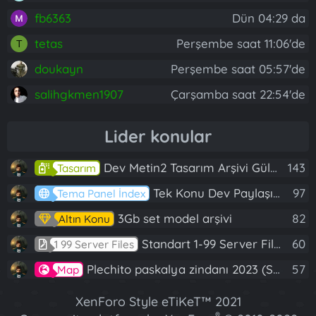
fb6363
Dün 04:29 da
tetas
Perşembe saat 11:06'de
T
doukayn
Perşembe saat 05:57'de
salihgkmen1907
Çarşamba saat 22:54'de
Lider konular
Dev Metin2 Tasarım Arşivi Güle Güle Kullanın
143
Tasarım
Tek Konu Dev Paylaşım 10 Adet Server Tanıtım İndex
97
Tema Panel İndex
3Gb set model arşivi
82
Altın Konu
Standart 1-99 Server Files
60
1 99 Server Files
Plechito paskalya zindanı 2023 (Spring Sanctuary dungeon)
57
Map
XenForo Style eTiKeT™ 2021
®