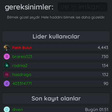
gereksinimler:
Gönül...
Bilmek güzel şeydir. Hele haddini bilmek ise daha güzeldir.
Lider kullanıcılar
4,443
Fatih Bulut
brareis123
730
B
rodnia2
134
hasdrago
132
H
403314771
90
4
Son kayıt olanlar
diven
Bugün 01:51
D