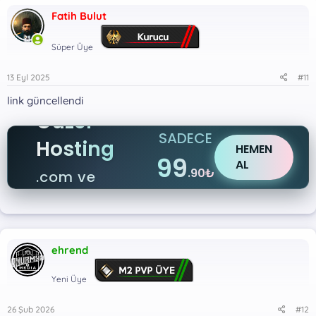
Fatih Bulut
Süper Üye
13 Eyl 2025
#11
link güncellendi
Güzel
SADECE
Hosting
HEMEN
99
AL
.90₺
.com ve
.net
ehrend
Yeni Üye
26 Şub 2026
#12