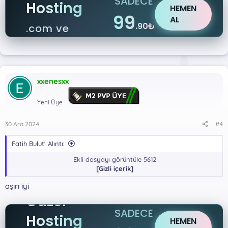
SADECE
Hosting
HEMEN
99
AL
.90₺
.com ve
.net
xxenesxx
Yeni Üye
30 Ara 2024
#4
Fatih Bulut' Alıntı:
Ekli dosyayı görüntüle 5612
[Gizli içerik]
aşırı iyi
Güzel
SADECE
Hosting
HEMEN