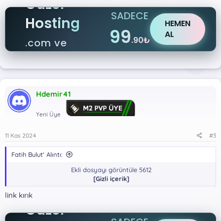
Güzel
SADECE
Hosting
HEMEN
99
AL
.90₺
.com ve
.net
Hdemir41
Yeni Üye
11 Kas 2024
#3
Fatih Bulut' Alıntı:
Ekli dosyayı görüntüle 5612
[Gizli içerik]
link kırık
Güzel