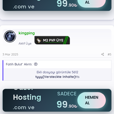
99
AL
.90₺
.com ve
.net
kingping
Aktif Üye
3 Mar 2025
#5
Fatih Bulut' Alıntı:
Ekli dosyayı görüntüle 5612
tyyy[Versteckte Inhalte]
tts​
Güzel
SADECE
Hosting
HEMEN
99
AL
.90₺
.com ve