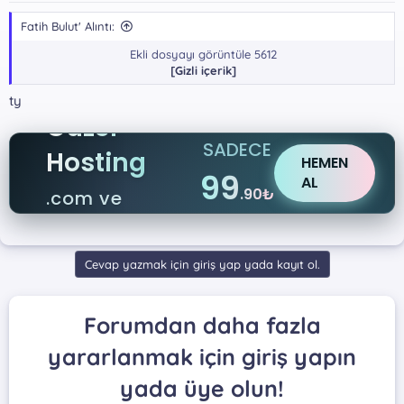
Fatih Bulut' Alıntı:
Ekli dosyayı görüntüle 5612
[Gizli içerik]
ty
Güzel
SADECE
Hosting
HEMEN
99
AL
.90₺
.com ve
.net
Cevap yazmak için giriş yap yada kayıt ol.
Forumdan daha fazla
yararlanmak için giriş yapın
yada üye olun!