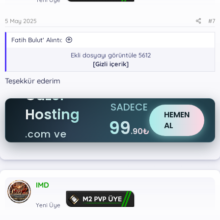
5 May 2025
#7
Fatih Bulut' Alıntı:
Ekli dosyayı görüntüle 5612
[Gizli içerik]
Teşekkür ederim
Güzel
SADECE
Hosting
HEMEN
99
AL
.90₺
.com ve
.net
IMD
Yeni Üye