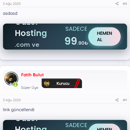
3 Ağu 2025
#8
asdasd
Güzel
SADECE
Hosting
HEMEN
99
AL
.90₺
.com ve
.net
Fatih Bulut
Süper Üye
3 Ağu 2025
#9
link güncellendi
Güzel
SADECE
Hosting
HEMEN