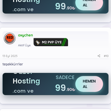
99
AL
.90₺
.com ve
.net
oxychen
Aktif Üye
13 Eyl 2025
#10
teşekkürrler
Güzel
SADECE
Hosting
HEMEN
99
AL
.90₺
.com ve
.net