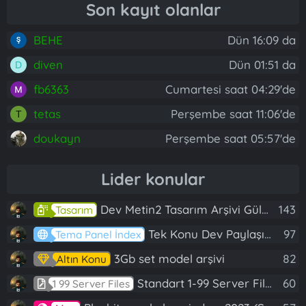
Son kayıt olanlar
BEHE
Dün 16:09 da
diven
Dün 01:51 da
D
fb6363
Cumartesi saat 04:29'de
tetas
Perşembe saat 11:06'de
T
doukayn
Perşembe saat 05:57'de
Lider konular
Dev Metin2 Tasarım Arşivi Güle Güle Kullanın
143
Tasarım
Tek Konu Dev Paylaşım 10 Adet Server Tanıtım İndex
97
Tema Panel İndex
3Gb set model arşivi
82
Altın Konu
Standart 1-99 Server Files
60
1 99 Server Files