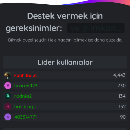
Destek vermek için
gereksinimler:
Gönül...
Bilmek güzel şeydir. Hele haddini bilmek ise daha güzeldir.
Lider kullanıcılar
4,443
Fatih Bulut
brareis123
730
B
rodnia2
134
hasdrago
132
H
403314771
90
4