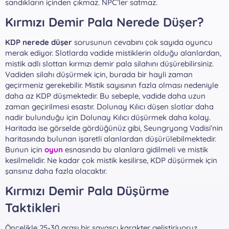
sandıkların içinden çıkmaz. NPC’ler satmaz.
Kırmızı Demir Pala Nerede Düşer?​
KDP nerede düşer
sorusunun cevabını çok sayıda oyuncu
merak ediyor. Slotlarda vadide mistiklerin olduğu alanlardan,
mistik adlı slottan kırmızı demir pala silahını düşürebilirsiniz.
Vadiden silahı düşürmek için, burada bir hayli zaman
geçirmeniz gerekebilir. Mistik sayısının fazla olması nedeniyle
daha az KDP düşmektedir. Bu sebeple, vadide daha uzun
zaman geçirilmesi esastır. Dolunay Kılıcı düşen slotlar daha
nadir bulunduğu için Dolunay Kılıcı düşürmek daha kolay.
Haritada ise görselde gördüğünüz gibi, Seungryong Vadisi’nin
haritasında bulunan işaretli alanlardan düşürülebilmektedir.
Bunun için
oyun
esnasında bu alanlara gidilmeli ve mistik
kesilmelidir. Ne kadar çok mistik kesilirse, KDP düşürmek için
şansınız daha fazla olacaktır.
Kırmızı Demir Pala Düşürme
Taktikleri​
Öncelikle 25-30 arası bir savaşçı karakter geliştiriyoruz.