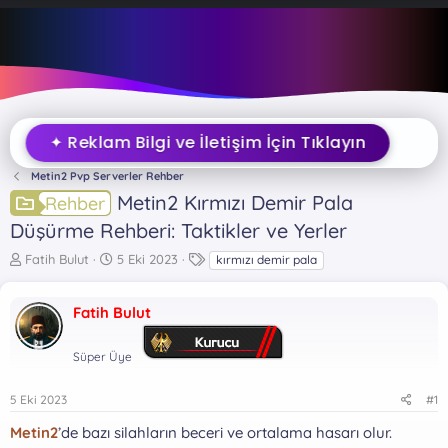
✦ Reklam Bilgi ve İletişim İçin Tıklayın
Metin2 Pvp Serverler Rehber
Metin2 Kırmızı Demir Pala
Rehber
Düşürme Rehberi: Taktikler ve Yerler
K
B
E
Fatih Bulut
5 Eki 2023
kırmızı demir pala
o
a
t
n
ş
i
Fatih Bulut
b
l
k
u
a
e
y
n
t
Süper Üye
u
g
l
b
ı
e
5 Eki 2023
#1
a
ç
r
ş
t
Metin2
’de bazı silahların beceri ve ortalama hasarı olur.
l
a