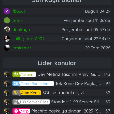
fb6363
Bugün 04:29
tetas
Perşembe saat 11:06'de
T
doukayn
Perşembe saat 05:57'de
salihgkmen1907
Çarşamba saat 22:54'de
emirrmrt
29 Tem 2026
Lider konular
Dev Metin2 Tasarım Arşivi Güle Güle Kullanın
143
Tasarım
Tek Konu Dev Paylaşım 10 Adet Server Tanıtım İndex
97
Tema Panel İndex
3Gb set model arşivi
82
Altın Konu
Standart 1-99 Server Files
60
1 99 Server Files
Plechito paskalya zindanı 2023 (Spring Sanctuary dungeon)
57
Map