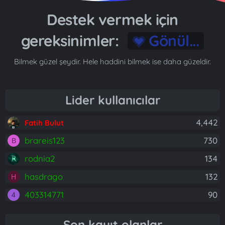
Destek vermek için
gereksinimler:
Gönül...
Bilmek güzel şeydir. Hele haddini bilmek ise daha güzeldir.
Lider kullanıcılar
4,442
Fatih Bulut
brareis123
730
B
rodnia2
134
hasdrago
132
H
403314771
90
4
Son kayıt olanlar