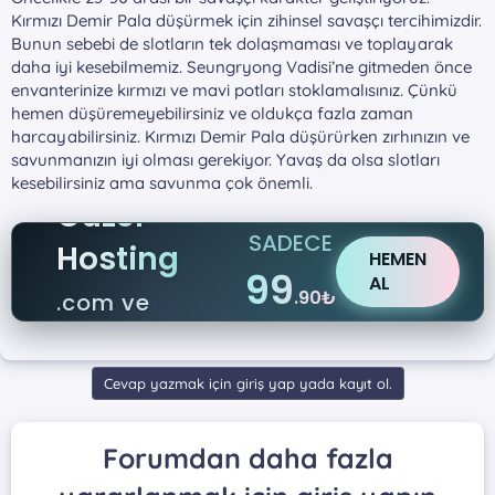
Kırmızı Demir Pala düşürmek için zihinsel savaşçı tercihimizdir.
Bunun sebebi de slotların tek dolaşmaması ve toplayarak
daha iyi kesebilmemiz. Seungryong Vadisi’ne gitmeden önce
envanterinize kırmızı ve mavi potları stoklamalısınız. Çünkü
hemen düşüremeyebilirsiniz ve oldukça fazla zaman
harcayabilirsiniz. Kırmızı Demir Pala düşürürken zırhınızın ve
savunmanızın iyi olması gerekiyor. Yavaş da olsa slotları
kesebilirsiniz ama savunma çok önemli.
Güzel
SADECE
Hosting
HEMEN
99
AL
.90₺
.com ve
.net
Cevap yazmak için giriş yap yada kayıt ol.
Forumdan daha fazla