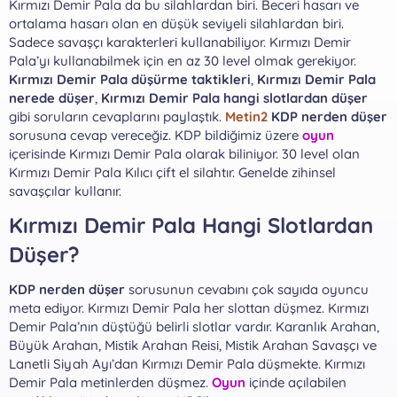
Kırmızı Demir Pala da bu silahlardan biri. Beceri hasarı ve
a
r
ortalama hasarı olan en düşük seviyeli silahlardan biri.
t
i
a
h
Sadece savaşçı karakterleri kullanabiliyor. Kırmızı Demir
n
i
Pala’yı kullanabilmek için en az 30 level olmak gerekiyor.
Kırmızı Demir Pala düşürme taktikleri
,
Kırmızı Demir Pala
nerede düşer
,
Kırmızı Demir Pala hangi slotlardan düşer
gibi soruların cevaplarını paylaştık.
Metin2
KDP nerden düşer
sorusuna cevap vereceğiz. KDP bildiğimiz üzere
oyun
içerisinde Kırmızı Demir Pala olarak biliniyor. 30 level olan
Kırmızı Demir Pala Kılıcı çift el silahtır. Genelde zihinsel
savaşçılar kullanır.
Kırmızı Demir Pala Hangi Slotlardan
Düşer?​
KDP nerden düşer
sorusunun cevabını çok sayıda oyuncu
meta ediyor. Kırmızı Demir Pala her slottan düşmez. Kırmızı
Demir Pala’nın düştüğü belirli slotlar vardır. Karanlık Arahan,
Büyük Arahan, Mistik Arahan Reisi, Mistik Arahan Savaşçı ve
Lanetli Siyah Ayı’dan Kırmızı Demir Pala düşmekte. Kırmızı
Demir Pala metinlerden düşmez.
Oyun
içinde açılabilen