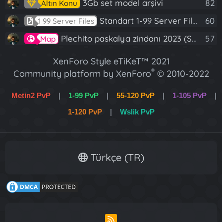
3Gb set model arşivi
82
Altın Konu
Standart 1-99 Server Files
60
1 99 Server Files
Plechito paskalya zindanı 2023 (Spring Sanctuary dungeon)
57
Map
XenForo Style eTiKeT™ 2021
®
Community platform by XenForo
© 2010-2022
XenForo Ltd.
Metin2 PvP
|
1-99 PvP
|
55-120 PvP
|
1-105 PvP
|
[XGT] Forum statistics system
- XenGenTr
1-120 PvP
|
Wslik PvP
XenForo 2 Türkçe eTiKeT™ 2022
Türkçe (TR)
R