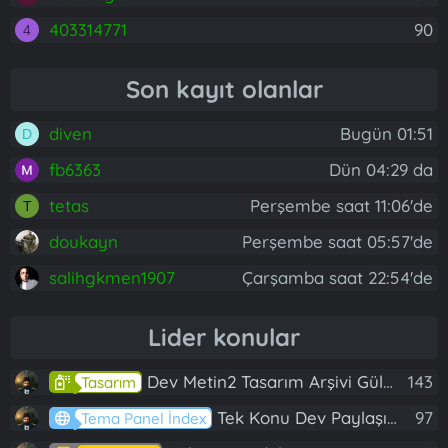
403314771
90
4
Son kayıt olanlar
diven
Bugün 01:51
D
fb6363
Dün 04:29 da
tetas
Perşembe saat 11:06'de
T
doukayn
Perşembe saat 05:57'de
salihgkmen1907
Çarşamba saat 22:54'de
Lider konular
Dev Metin2 Tasarım Arşivi Güle Güle Kullanın
143
Tasarım
Tek Konu Dev Paylaşım 10 Adet Server Tanıtım İndex
97
Tema Panel İndex