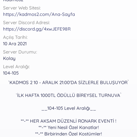
a
r
Server Web Sitesi
t
i
a
h
https://kadmos2.com/Ana-Sayfa
n
i
Server Discord Adresi
https://discord.gg/4xwJEFE98R
Açılış Tarihi
10 Ara 2021
Server Durumu
Kolay
Level Aralığı
104-105
`KADMOS 2 10 - ARALIK 21:00'DA SİZLERLE BULUŞUYOR`
`İLK HAFTA 1000TL ÖDÜLLÜ BİREYSEL TURNUVA`
__104-105 Level Aralığı__
**-** HER AKSAM DÜZENLİ RONARK EVENTİ !
**-** Yeni Nesil Özel Kanatlar!
**-** Birbirinden Özel Kostümler!