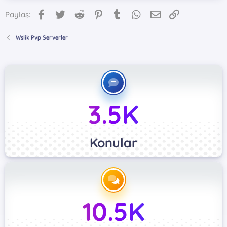
Facebook
Twitter
Reddit
Pinterest
Tumblr
WhatsApp
E-posta
Link
Paylaş:
Wslik Pvp Serverler
3.5K
Konular
10.5K