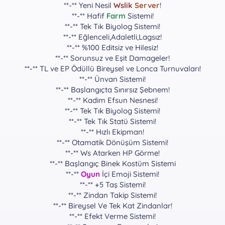
**-** Yeni Nesil
Wslik
Server
!
**-** Hafif
Farm
Sistemi!
**-** Tek Tık Biyolog Sistemi!
**-** Eğlenceli,Adaletli,Lagsız!
**-** %100 Editsiz ve Hilesiz!
**-** Sorunsuz ve Eşit Damageler!
**-** TL ve EP Ödüllü Bireysel ve Lonca Turnuvaları!
**-** Ünvan Sistemi!
**-** Başlangıçta Sınırsız Şebnem!
**-** Kadim Efsun Nesnesi!
**-** Tek Tık Biyolog Sistemi!
**-** Tek Tık Statü Sistemi!
**-** Hızlı Ekipman!
**-** Otamatik Dönüşüm Sistemi!
**-** Ws Atarken HP Görme!
**-** Başlangıç Binek Kostüm Sistemi
**-**
Oyun
İçi Emoji Sistemi!
**-** +5 Taş Sistemi!
**-** Zindan Takip Sistemi!
**-** Bireysel Ve Tek Kat Zindanlar!
**-** Efekt Verme Sistemi!