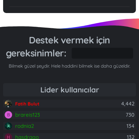
Destek vermek için
gereksinimler:
Gönül...
Bilmek güzel şeydir. Hele haddini bilmek ise daha güzeldir.
Lider kullanıcılar
4,442
Fatih Bulut
brareis123
730
B
rodnia2
134
hasdrago
132
H