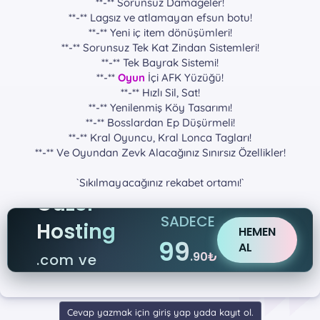
**-** Sorunsuz Damageler!
**-** Lagsız ve atlamayan efsun botu!
**-** Yeni iç item dönüşümleri!
**-** Sorunsuz Tek Kat Zindan Sistemleri!
**-** Tek Bayrak Sistemi!
**-**
Oyun
İçi AFK Yüzüğü!
**-** Hızlı Sil, Sat!
**-** Yenilenmiş Köy Tasarımı!
**-** Bosslardan Ep Düşürmeli!
**-** Kral Oyuncu, Kral Lonca Tagları!
**-** Ve Oyundan Zevk Alacağınız Sınırsız Özellikler!
`Sıkılmayacağınız rekabet ortamı!`​
Güzel
SADECE
Hosting
HEMEN
99
AL
.90₺
.com ve
.net
Cevap yazmak için giriş yap yada kayıt ol.