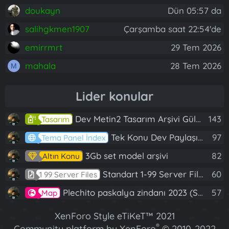
doukayn
Dün 05:57 da
salihgkmen1907
Çarşamba saat 22:54'de
emirrmrt
29 Tem 2026
mahala
28 Tem 2026
M
Lider konular
Dev Metin2 Tasarım Arşivi Güle Güle Kullanın
143
Tasarım
Tek Konu Dev Paylaşım 10 Adet Server Tanıtım İndex
97
Tema Panel İndex
3Gb set model arşivi
82
Altın Konu
Standart 1-99 Server Files
60
1 99 Server Files
Plechito paskalya zindanı 2023 (Spring Sanctuary dungeon)
57
Map
XenForo Style eTiKeT™ 2021
®
Community platform by XenForo
© 2010-2022