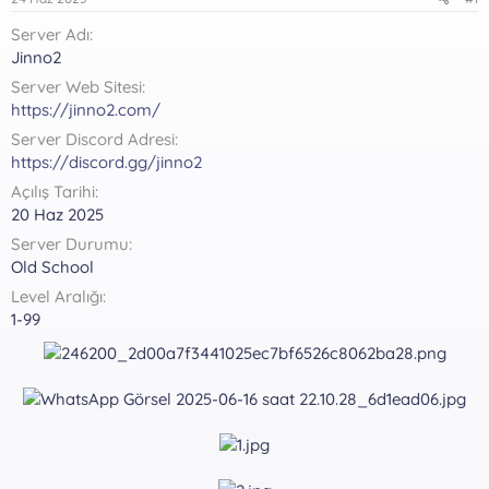
ş
t
l
a
Server Adı
a
r
Jinno2
t
i
a
h
Server Web Sitesi
n
i
https://jinno2.com/
Server Discord Adresi
https://discord.gg/jinno2
Açılış Tarihi
20 Haz 2025
Server Durumu
Old School
Level Aralığı
1-99