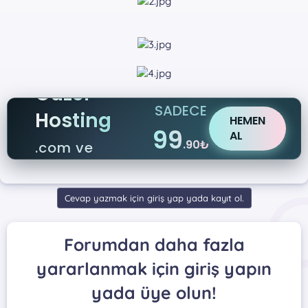
Güzel
SADECE
Hosting
HEMEN
99
AL
.90₺
.com ve
.net
Cevap yazmak için giriş yap yada kayıt ol.
Forumdan daha fazla
yararlanmak için giriş yapın
yada üye olun!