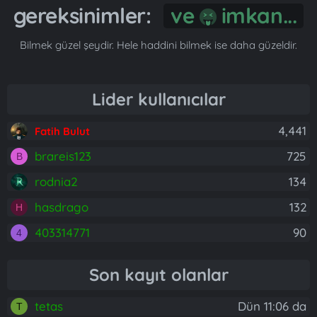
gereksinimler:
ve
imkan...
Bilmek güzel şeydir. Hele haddini bilmek ise daha güzeldir.
Lider kullanıcılar
4,441
Fatih Bulut
brareis123
725
B
rodnia2
134
hasdrago
132
H
403314771
90
4
Son kayıt olanlar
tetas
Dün 11:06 da
T