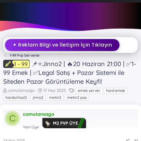
✦ Reklam Bilgi ve İletişim İçin Tıklayın
1-99 Pvp Serverler
📌⭐Jinno2 | 🔥20 Haziran 21:00 | ✅1-
1 - 99
99 Emek | ✅Legal Satış + Pazar Sistemi ile
Siteden Pazar Görüntüleme Keyfi!
K
B
E
comutansago
17 Haz 2025
emek server
hard emek
o
a
t
hardschool2
jinno2
metin2
metin2 pvp
n
ş
i
b
l
k
u
a
e
comutansago
C
y
n
t
u
g
l
Yeni Üye
b
ı
e
a
ç
r
24 Haz 2025
#1