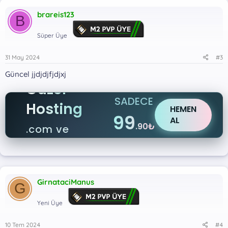
brareis123
B
Süper Üye
31 May 2024
#3
Güncel jjdjdjfjdjxj
Güzel
SADECE
Hosting
HEMEN
99
AL
.90₺
.com ve
.net
GirnataciManus
G
Yeni Üye
10 Tem 2024
#4