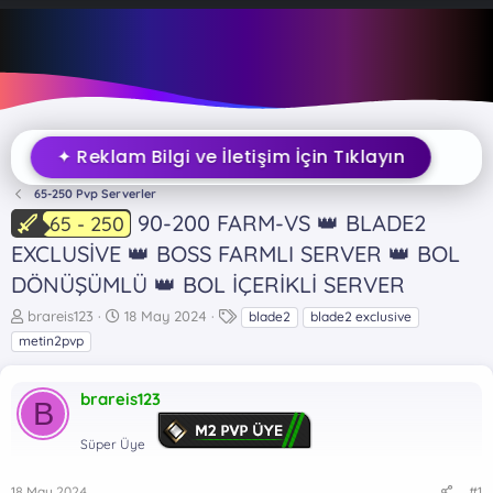
✦ Reklam Bilgi ve İletişim İçin Tıklayın
65-250 Pvp Serverler
90-200 FARM-VS 👑 BLADE2
65 - 250
EXCLUSİVE 👑 BOSS FARMLI SERVER 👑 BOL
DÖNÜŞÜMLÜ 👑 BOL İÇERİKLİ SERVER
K
B
E
brareis123
18 May 2024
blade2
blade2 exclusive
o
a
t
metin2pvp
n
ş
i
b
l
k
u
a
e
brareis123
B
y
n
t
u
g
l
Süper Üye
b
ı
e
a
ç
r
18 May 2024
#1