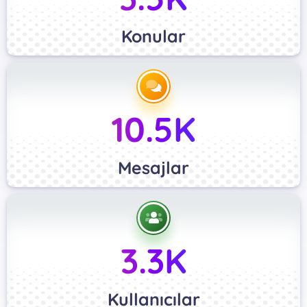
Konular
10.5K
Mesajlar
3.3K
Kullanıcılar