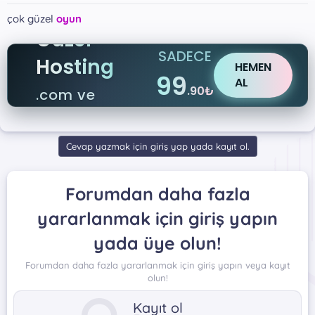
çok güzel
oyun
Güzel
SADECE
Hosting
HEMEN
99
AL
.90₺
.com ve
.net
Cevap yazmak için giriş yap yada kayıt ol.
Forumdan daha fazla
yararlanmak için giriş yapın
yada üye olun!
Forumdan daha fazla yararlanmak için giriş yapın veya kayıt
olun!
Kayıt ol