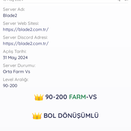
ş
t
l
a
Server Adı
a
r
Blade2
t
i
a
h
Server Web Sitesi
n
i
https://blade2.com.tr/
Server Discord Adresi
https://blade2.com.tr/
Açılış Tarihi
31 May 2024
Server Durumu
Orta Farm Vs
Level Aralığı
90-200
90-200
FARM
-VS
BOL DÖNÜŞÜMLÜ